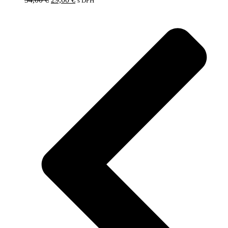
s DPH
cena
cena
bola:
je:
34,00 €.
29,00 €.