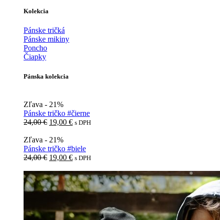
Kolekcia
Pánske tričká
Pánske mikiny
Poncho
Čiapky
Pánska kolekcia
Zľava - 21%
Pánske tričko #čierne
Pôvodná
Aktuálna
24,00
€
19,00
€
s DPH
cena
cena
bola:
je:
Zľava - 21%
24,00 €.
19,00 €.
Pánske tričko #biele
Pôvodná
Aktuálna
24,00
€
19,00
€
s DPH
cena
cena
bola:
je:
24,00 €.
19,00 €.