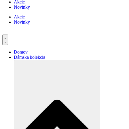
Akcie
Novinky
Akcie
Novinky
Domov
Dámska kolekcia