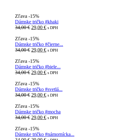
Zľava -15%
Dámske tričko #khaki
Pôvodná
Aktuálna
34,00
€
29,00
€
s DPH
cena
cena
bola:
je:
Zľava -15%
34,00 €.
29,00 €.
Dámske tričko #čierne...
Pôvodná
Aktuálna
34,00
€
29,00
€
s DPH
cena
cena
bola:
je:
Zľava -15%
34,00 €.
29,00 €.
Dámske tričko #biele...
Pôvodná
Aktuálna
34,00
€
29,00
€
s DPH
cena
cena
bola:
je:
Zľava -15%
34,00 €.
29,00 €.
Dámske tričko #svetlá...
Pôvodná
Aktuálna
34,00
€
29,00
€
s DPH
cena
cena
bola:
je:
Zľava -15%
34,00 €.
29,00 €.
Dámske tričko #mocha
Pôvodná
Aktuálna
34,00
€
29,00
€
s DPH
cena
cena
bola:
je:
Zľava -15%
34,00 €.
29,00 €.
Dámske tričko #námornícka...
Pôvodná
Aktuálna
34,00
€
29,00
€