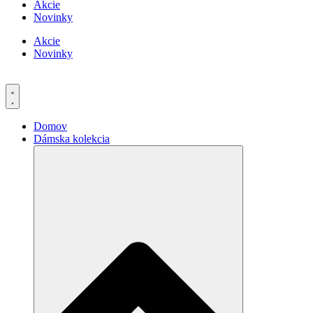
Akcie
Novinky
Akcie
Novinky
Domov
Dámska kolekcia