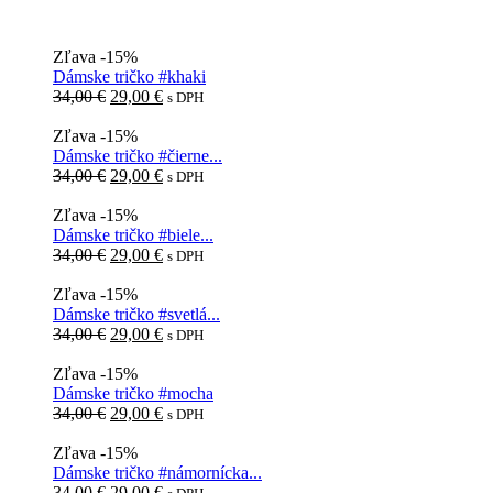
Zľava -15%
Dámske tričko #khaki
Pôvodná
Aktuálna
34,00
€
29,00
€
s DPH
cena
cena
bola:
je:
Zľava -15%
34,00 €.
29,00 €.
Dámske tričko #čierne...
Pôvodná
Aktuálna
34,00
€
29,00
€
s DPH
cena
cena
bola:
je:
Zľava -15%
34,00 €.
29,00 €.
Dámske tričko #biele...
Pôvodná
Aktuálna
34,00
€
29,00
€
s DPH
cena
cena
bola:
je:
Zľava -15%
34,00 €.
29,00 €.
Dámske tričko #svetlá...
Pôvodná
Aktuálna
34,00
€
29,00
€
s DPH
cena
cena
bola:
je:
Zľava -15%
34,00 €.
29,00 €.
Dámske tričko #mocha
Pôvodná
Aktuálna
34,00
€
29,00
€
s DPH
cena
cena
bola:
je:
Zľava -15%
34,00 €.
29,00 €.
Dámske tričko #námornícka...
Pôvodná
Aktuálna
34,00
€
29,00
€