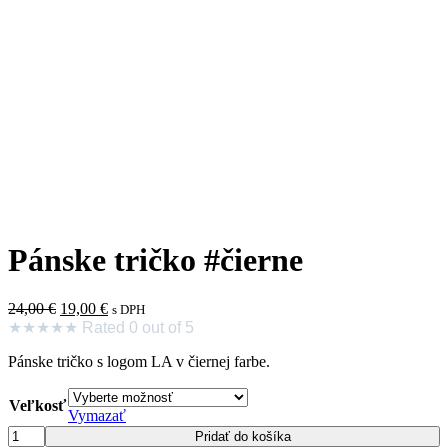
Pánske tričko #čierne
Pôvodná
Aktuálna
24,00
€
19,00
€
s DPH
cena
cena
★
★
★
★
★
Rated 0 out of 5
bola:
je:
Pánske tričko s logom LA v čiernej farbe.
24,00 €.
19,00 €.
Veľkosť
Vymazať
množstvo
Pridať do košíka