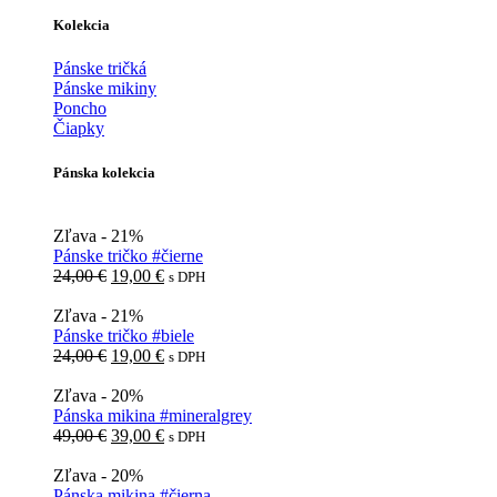
Kolekcia
Pánske tričká
Pánske mikiny
Poncho
Čiapky
Pánska kolekcia
Zľava - 21%
Pánske tričko #čierne
Pôvodná
Aktuálna
24,00
€
19,00
€
s DPH
cena
cena
bola:
je:
Zľava - 21%
24,00 €.
19,00 €.
Pánske tričko #biele
Pôvodná
Aktuálna
24,00
€
19,00
€
s DPH
cena
cena
bola:
je:
Zľava - 20%
24,00 €.
19,00 €.
Pánska mikina #mineralgrey
Pôvodná
Aktuálna
49,00
€
39,00
€
s DPH
cena
cena
bola:
je:
Zľava - 20%
49,00 €.
39,00 €.
Pánska mikina #čierna