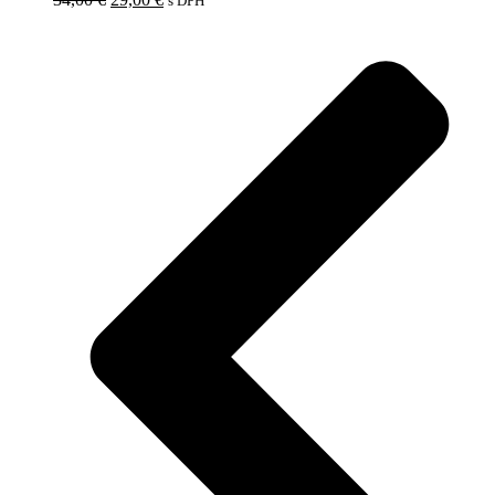
s DPH
cena
cena
bola:
je:
34,00 €.
29,00 €.