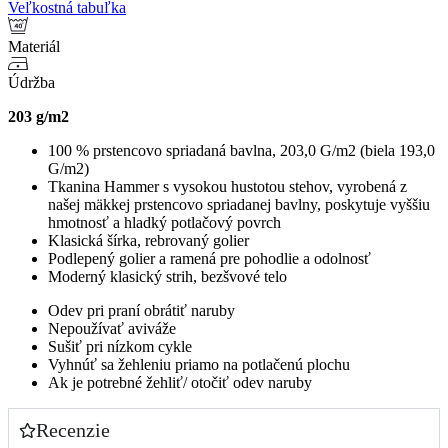
Pánske
Veľkostná tabuľka
tričko
#čierne
Materiál
Údržba
203 g/m2
100 % prstencovo spriadaná bavlna, 203,0 G/m2 (biela 193,0
G/m2)
Tkanina Hammer s vysokou hustotou stehov, vyrobená z
našej mäkkej prstencovo spriadanej bavlny, poskytuje vyššiu
hmotnosť a hladký potlačový povrch
Klasická šírka, rebrovaný golier
Podlepený golier a ramená pre pohodlie a odolnosť
Moderný klasický strih, bezšvové telo
Odev pri praní obrátiť naruby
Nepoužívať aviváže
Sušiť pri nízkom cykle
Vyhnúť sa žehleniu priamo na potlačenú plochu
Ak je potrebné žehliť/ otočiť odev naruby
Recenzie