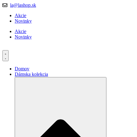
la@lashop.sk
Akcie
Novinky
Akcie
Novinky
Domov
Dámska kolekcia