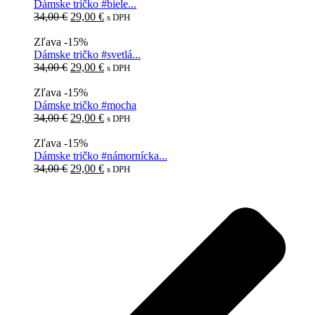
34,00 €.
29,00 €.
Dámske tričko #biele...
Pôvodná
Aktuálna
34,00
€
29,00
€
s DPH
cena
cena
bola:
je:
Zľava -15%
34,00 €.
29,00 €.
Dámske tričko #svetlá...
Pôvodná
Aktuálna
34,00
€
29,00
€
s DPH
cena
cena
bola:
je:
Zľava -15%
34,00 €.
29,00 €.
Dámske tričko #mocha
Pôvodná
Aktuálna
34,00
€
29,00
€
s DPH
cena
cena
bola:
je:
Zľava -15%
34,00 €.
29,00 €.
Dámske tričko #námornícka...
Pôvodná
Aktuálna
34,00
€
29,00
€
s DPH
cena
cena
bola:
je:
34,00 €.
29,00 €.