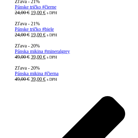
Zľava - 21%
Pánske tričko #čierne
Pôvodná
Aktuálna
24,00
€
19,00
€
s DPH
cena
cena
bola:
je:
Zľava - 21%
24,00 €.
19,00 €.
Pánske tričko #biele
Pôvodná
Aktuálna
24,00
€
19,00
€
s DPH
cena
cena
bola:
je:
Zľava - 20%
24,00 €.
19,00 €.
Pánska mikina #mineralgrey
Pôvodná
Aktuálna
49,00
€
39,00
€
s DPH
cena
cena
bola:
je:
Zľava - 20%
49,00 €.
39,00 €.
Pánska mikina #čierna
Pôvodná
Aktuálna
49,00
€
39,00
€
s DPH
cena
cena
bola:
je:
49,00 €.
39,00 €.