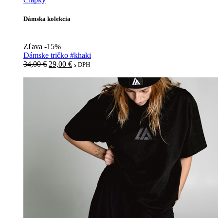
Dámska kolekcia
Zľava -15%
Dámske tričko #khaki
Pôvodná
Aktuálna
34,00
€
29,00
€
s DPH
cena
cena
bola:
je:
34,00 €.
29,00 €.