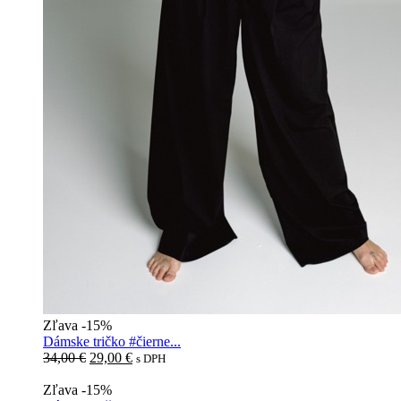
Zľava -15%
Dámske tričko #čierne...
Pôvodná
Aktuálna
34,00
€
29,00
€
s DPH
cena
cena
bola:
je:
Zľava -15%