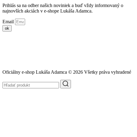
Prihlás sa na odber našich noviniek a buď vždy informovaný o
najnovších akciách v e-shope Lukáša Adamca.
Email
ok
Oficiálny e-shop Lukáša Adamca ©
2026
Všetky práva vyhradené
Hľadať
produkt